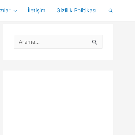
zılar
İletişim
Gizlilik Politikası
Arama
S
e
a
r
c
h
f
o
r