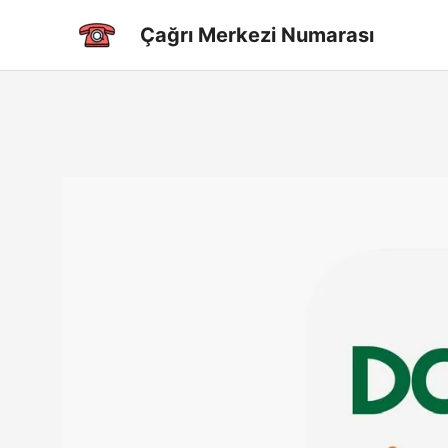
İçeriğe
Çağrı Merkezi Numarası
atla