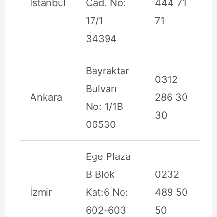
İstanbul
Cad. No:
444 71
17/1
71
34394
Bayraktar
0312
Bulvarı
Ankara
286 30
No: 1/1B
30
06530
Ege Plaza
B Blok
0232
İzmir
Kat:6 No:
489 50
602-603
50