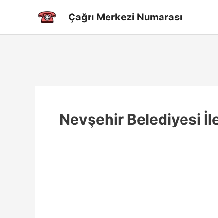
İçeriğe
Çağrı Merkezi Numarası
atla
Nevşehir Belediyesi İl