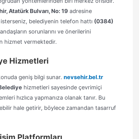
ğrudan yöntemlerinden biri merkez ofisidir.
ir, Atatürk Bulvarı, No: 19
adresine
k isterseniz, belediyenin telefon hattı
(0384)
andaşların sorunlarını ve önerilerini
in hizmet vermektedir.
iye Hizmetleri
 konuda geniş bilgi sunar.
nevsehir.bel.tr
Belediye
hizmetleri sayesinde çevrimiçi
emleri hızlıca yapmanıza olanak tanır. Bu
ebilir hale getirir, böylece zamandan tasarruf
işim Platformları