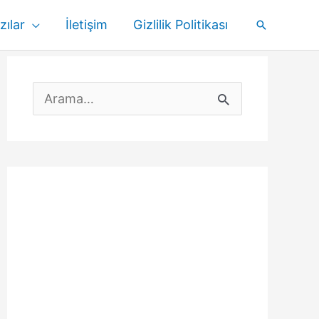
zılar
İletişim
Gizlilik Politikası
Arama
S
e
a
r
c
h
f
o
r