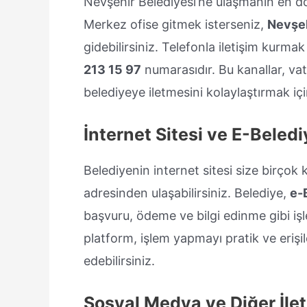
Nevşehir Belediyesi’ne ulaşmanın en do
Merkez ofise gitmek isterseniz,
Nevşeh
gidebilirsiniz. Telefonla iletişim kurma
213 15 97
numarasıdır. Bu kanallar, vat
belediyeye iletmesini kolaylaştırmak iç
İnternet Sitesi ve E-Beled
Belediyenin internet sitesi size birçok
adresinden ulaşabilirsiniz. Belediye,
e-
başvuru, ödeme ve bilgi edinme gibi işl
platform, işlem yapmayı pratik ve erişil
edebilirsiniz.
Sosyal Medya ve Diğer İlet