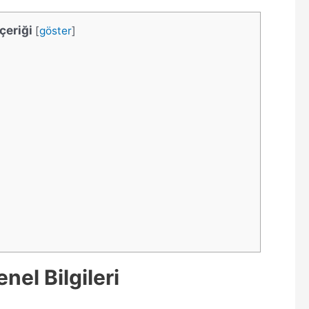
çeriği
[
göster
]
nel Bilgileri