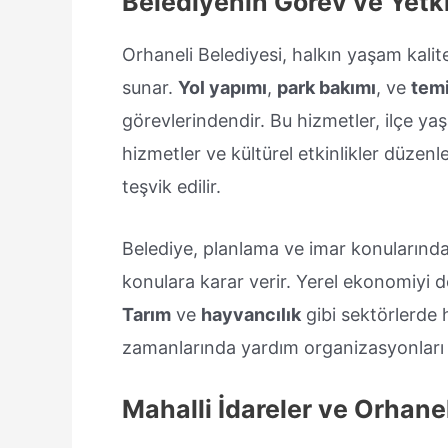
Belediyenin Görev ve Yetki
Orhaneli Belediyesi, halkın yaşam kalite
sunar.
Yol yapımı
,
park bakımı
, ve
temi
görevlerindendir. Bu hizmetler, ilçe yaşa
hizmetler ve kültürel etkinlikler düzenl
teşvik edilir.
Belediye, planlama ve imar konularında ye
konulara karar verir. Yerel ekonomiyi des
Tarım
ve
hayvancılık
gibi sektörlerde h
zamanlarında yardım organizasyonları
Mahalli İdareler ve Orhanel