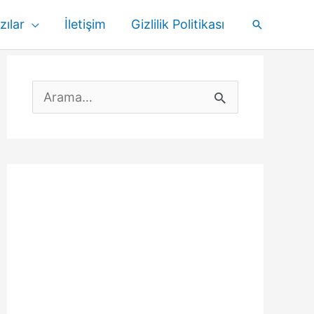
zılar
İletişim
Gizlilik Politikası
Arama
S
e
a
r
c
h
f
o
r