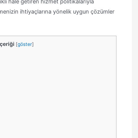
i hale getiren hizmet politikalarıyla
menizin ihtiyaçlarına yönelik uygun çözümler
çeriği
[
göster
]