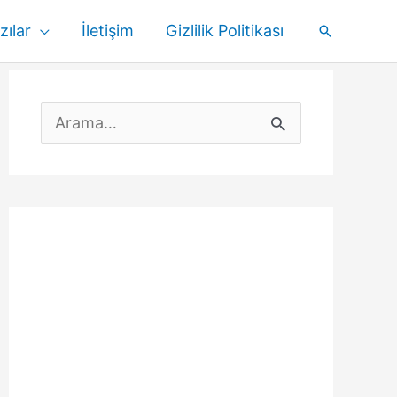
zılar
İletişim
Gizlilik Politikası
Arama
S
e
a
r
c
h
f
o
r