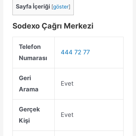
Sayfa İçeriği
[
göster
]
Sodexo Çağrı Merkezi
Telefon
444 72 77
Numarası
Geri
Evet
Arama
Gerçek
Evet
Kişi