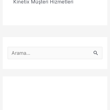
Kinetix Müşteri Hizmetleri
S
e
a
r
c
h