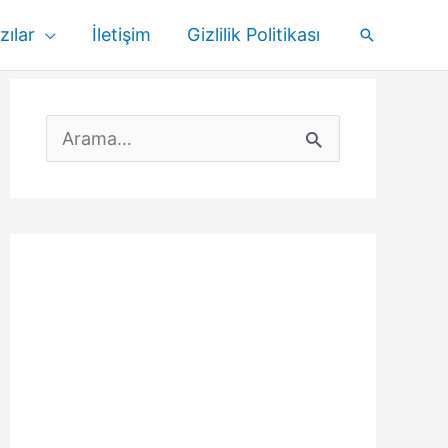
zılar
İletişim
Gizlilik Politikası
Arama
S
e
a
r
c
h
f
o
r