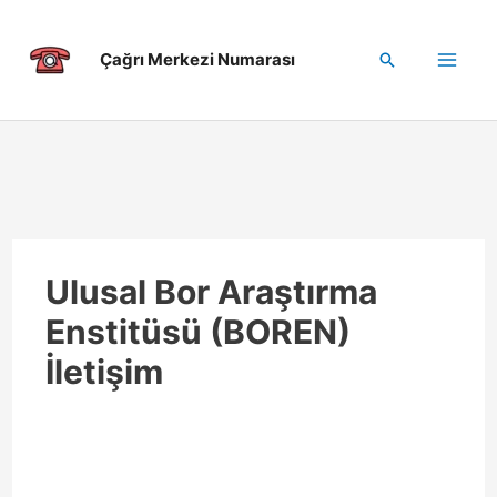
İçeriğe
atla
Çağrı Merkezi Numarası
Arama
Mai
Me
enu
üğmesi
Ulusal Bor Araştırma
Enstitüsü (BOREN)
İletişim