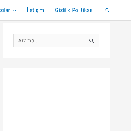
zılar
İletişim
Gizlilik Politikası
Arama
S
e
a
r
c
h
f
o
r