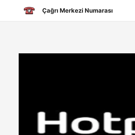
İçeriğe
Çağrı Merkezi Numarası
atla